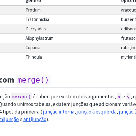
genero
epitet
Protium
aracouc
Trattinnickia
burserif
Dacryodes
edilsoni
Allophylastrum
frutes
Cupania
rubigin
Thinouia
myriant
 com
merge()
unção
é saber que existem dois argumentos,
e
, 
merge()
x
y
Quando unimos tabelas, existem junções que adicionam variáve
4 tipos da primeira (
junção interna
,
junção à esquerda
,
junção à
mijunção
e
antijunção
).