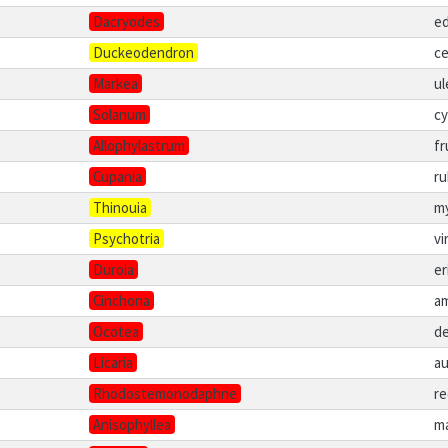
Dacryodes
ed
Duckeodendron
ce
Markea
ul
Solanum
c
Allophylastrum
f
Cupania
ru
Thinouia
m
Psychotria
vi
Duroia
er
Cinchona
a
Ocotea
de
Licaria
au
Rhodostemonodaphne
re
Anisophyllea
m