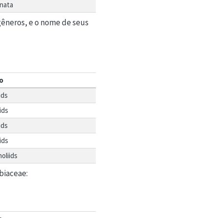
inata
êneros, e o nome de seus
o
ids
ids
ids
ids
oliids
biaceae: