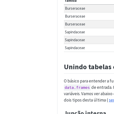
familia
Burseraceae
Burseraceae
Burseraceae
Sapindaceae
Sapindaceae
Sapindaceae
Unindo tabelas
O básico para entender a f
de entrada. 
data.frames
variáveis. Vamos ver abaixo 
dois tipos desta última (
se
Junção interna