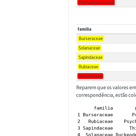
Pentaphylacaceae
familia
Burseraceae
Solanaceae
Sapindaceae
Rubiaceae
Annonaceae
Reparem que os valores em
correspondência, estão col
      familia        
1 Burseraceae       P
2   Rubiaceae    Psyc
3 Sapindaceae      Th
4  Solanaceae Duckeod