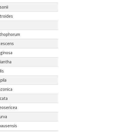
sonii
troides
thophorum
tescens
iginosa
iantha
dis
pila
zonica
icata
eosericea
urva
ausensis