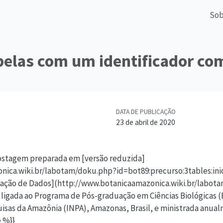
Sob
belas com um identificador c
DATA DE PUBLICAÇÃO
23 de abril de 2020
Postagem preparada em [versão reduzida]
ica.wiki.br/labotam/doku.php?id=bot89:precurso:3tables:inici
aração de Dados](http://www.botanicaamazonica.wiki.br/labot
), ligada ao Programa de Pós-graduação em Ciências Biológicas
uisas da Amazônia (INPA), Amazonas, Brasil, e ministrada anual
e %}}