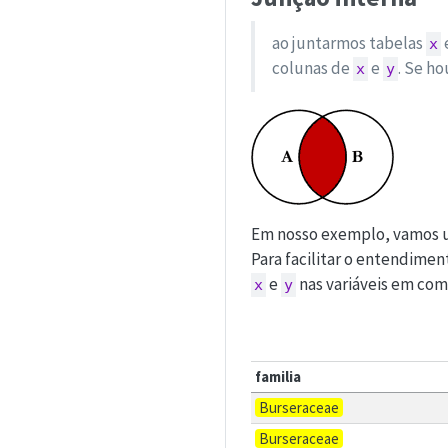
ao juntarmos tabelas
x
colunas de
e
. Se h
x
y
Em nosso exemplo, vamos u
Para facilitar o entendimen
e
nas variáveis em co
x
y
familia
Burseraceae
Burseraceae