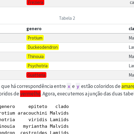
Freziera
ca
Tabela 2
genero
cl
Protium
Ma
Duckeodendron
La
Thinouia
Ma
Psychotria
La
Guatteria
Ma
 que há correspondência entre
e
estão coloridos de
amar
x
y
oridos de
vermelho
. Agora, executemos a junção das duas tabel
genero     epiteto   clado

rotium aracouchini Malvids

hotria     viridis Lamiids

inouia   myriantha Malvids

endron  cestroides Lamiids