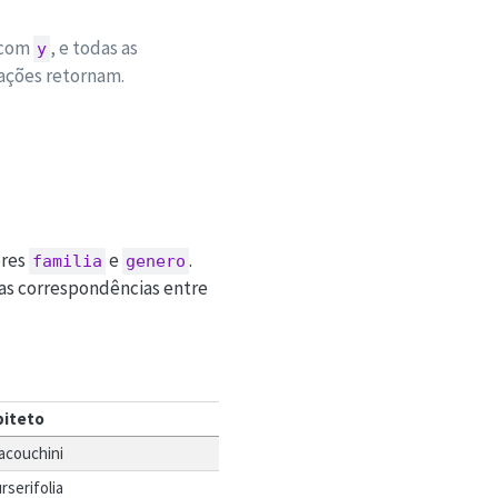
 com
, e todas as
y
ações retornam.
ores
e
.
familia
genero
 as correspondências entre
piteto
acouchini
rserifolia