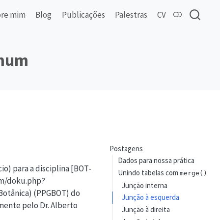
re mim
Blog
Publicações
Palestras
CV
omum
Postagens
Dados para nossa prática
o) para a disciplina [BOT-
Unindo tabelas com
merge()
am/doku.php?
Junção interna
 (Botânica) (PPGBOT) do
Junção à esquerda
mente pelo Dr. Alberto
Junção à direita