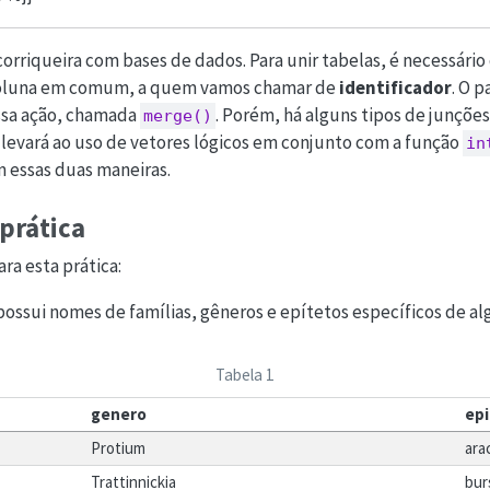
corriqueira com bases de dados. Para unir tabelas, é necessári
oluna em comum, a quem vamos chamar de
identificador
. O 
ssa ação, chamada
. Porém, há alguns tipos de junçõ
merge()
 levará ao uso de vetores lógicos em conjunto com a função
in
essas duas maneiras.
prática
ra esta prática:
ossui nomes de famílias, gêneros e epítetos específicos de a
Tabela 1
genero
ep
Protium
ara
Trattinnickia
bur