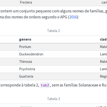
Freziera
car
ontem um conjunto pequeno com alguns nomes de famílias, g
ima dos nomes de ordens segundo o
APG (
2016
)
:
Tabela 2
genero
clad
Protium
Malv
Duckeodendron
Lami
Thinouia
Malv
Psychotria
Lami
Guatteria
Magn
orresponde à tabela 2,
, sem as famílias Solanaceae e Ru
tab2
Tabela 3