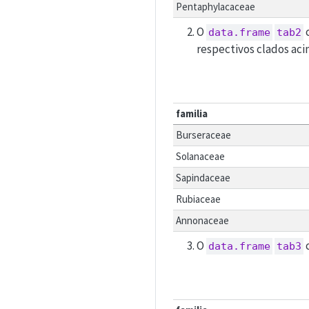
Pentaphylacaceae
O
c
data.frame
tab2
respectivos clados ac
familia
Burseraceae
Solanaceae
Sapindaceae
Rubiaceae
Annonaceae
O
c
data.frame
tab3