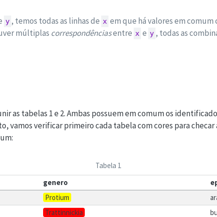
e
, temos todas as linhas de
em que há valores em comum
y
x
ouver múltiplas
correspondências
entre
e
, todas as combin
x
y
nir as tabelas 1 e 2. Ambas possuem em comum os identificad
to, vamos verificar primeiro cada tabela com cores para checar
mum:
Tabela 1
genero
e
Protium
ar
Trattinnickia
bu