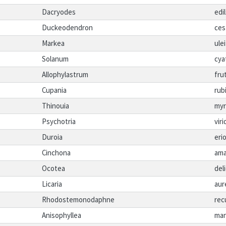
Dacryodes
edil
Duckeodendron
ces
Markea
ulei
Solanum
cya
Allophylastrum
fru
Cupania
rub
Thinouia
myr
Psychotria
viri
Duroia
erio
Cinchona
ama
Ocotea
del
Licaria
aur
Rhodostemonodaphne
rec
Anisophyllea
man