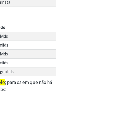
rinata
ado
lvids
miids
lvids
miids
gnoliids
elo
; para os em que não há
as: