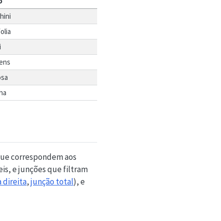
o
hini
olia
i
cens
osa
ha
que correspondem aos
is, e junções que filtram
 direita
,
junção total
), e