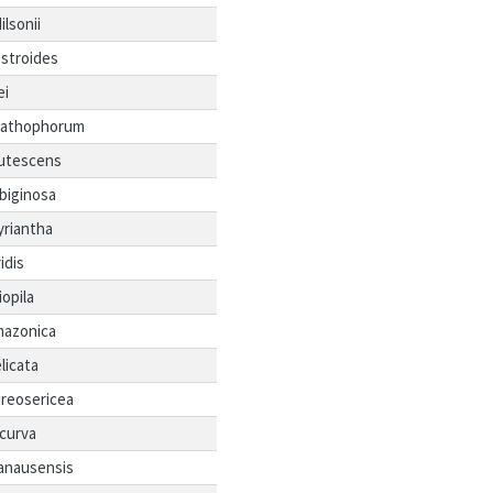
ilsonii
stroides
ei
yathophorum
rutescens
biginosa
yriantha
ridis
iopila
mazonica
licata
reosericea
curva
anausensis